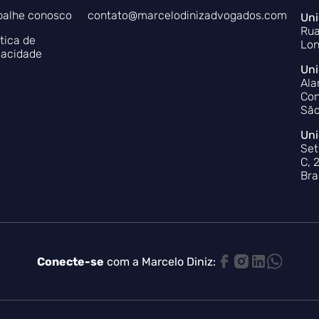
balhe conosco
contato@marcelodinizadvogados.com
Uni
Rua
ítica de
Lon
vacidade
Uni
Ala
Con
São
Uni
Set
C, 
Bra
Conecte-se
com a Marcelo Diniz: