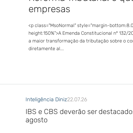
empresas
<p class="MsoNormal" style="margin-bottom:8.0pt
height:150%">A Emenda Constitucional nº 132/2
a maior transformação da tributação sobre o co
diretamente al...
Inteligência Diniz
22.07.26
IBS e CBS deverão ser destacados 
agosto