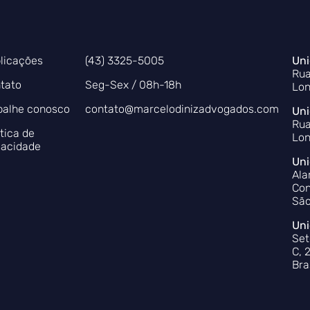
licações
(43) 3325-5005
Uni
Rua
tato
Seg-Sex / 08h-18h
Lon
balhe conosco
contato@marcelodinizadvogados.com
Uni
Rua
ítica de
Lon
vacidade
Uni
Ala
Con
São
Uni
Set
C, 
Bra