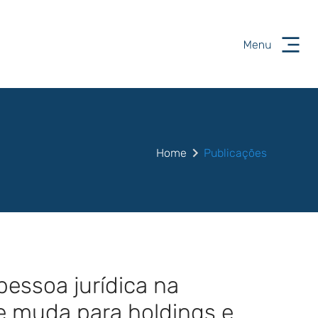
Home
Publicações
pessoa jurídica na
ue muda para holdings e